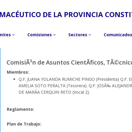
MACÉUTICO DE LA PROVINCIA CONST
mites
Comisiones
Sectores
Comunicado
ComisiÃ³n de Asuntos CientÃ­ficos, TÃ©cni
Miembros:
Q.F. JUANA YOLANDA RUMICHE PINGO (Presidenta) Q.F. E
AMELIA SOTO PERALTA (Tesorera). Q.F. JOSÃ‰ ALEJANDR
DE MARÃA CERQUIN RETO (Vocal 2).
Reglamento:
Plan de Trabajo: